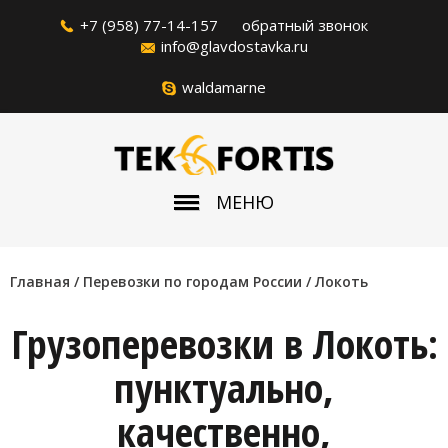
+7 (958) 77-14-157
обратный звонок
info@glavdostavka.ru
waldamarne
МЕНЮ
Главная
/ Перевозки по городам России /
Локоть
Грузоперевозки в Локоть:
пунктуально,
качественно,