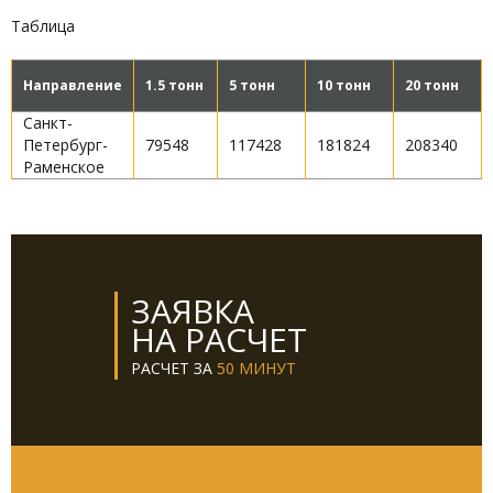
Таблица
Направление
1.5 тонн
5 тонн
10 тонн
20 тонн
Санкт-
Петербург-
79548
117428
181824
208340
Раменское
ЗАЯВКА
НА РАСЧЕТ
РАСЧЕТ ЗА
50 МИНУТ