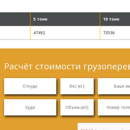
5 тонн
10 тонн
47492
73536
Расчёт стоимости грузоперев