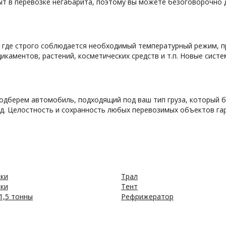
ыт в перевозке негабарита, поэтому вы можете безоговорочно
 где строго соблюдается необходимый температурный режим, 
дикаментов, растений, косметических средств и т.п. Новые сист
подберем автомобиль, подходящий под ваш тип груза, который 
.д. Целостность и сохранность любых перевозимых объектов га
ики
Трал
ики
Тент
1,5 тонны
Рефрижератор