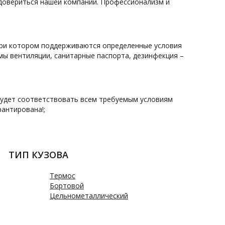
 довериться нашей компании. Профессионализм и
при котором поддерживаются определенные условия
емы вентиляции, санитарные паспорта, дезинфекция –
будет соответствовать всем требуемым условиям
рантирована!;
ТИП КУЗОВА
Термос
Бортовой
Цельнометаллический