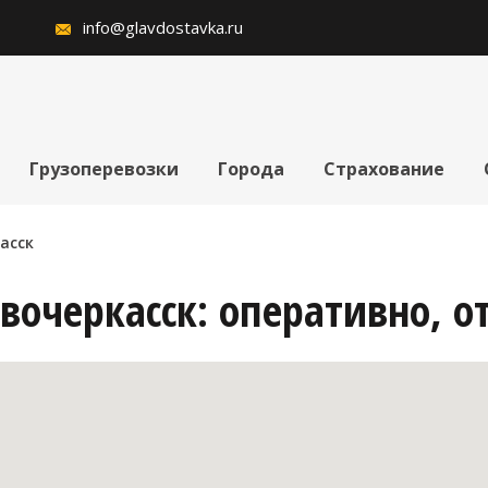
info@glavdostavka.ru
Грузоперевозки
Города
Страхование
асск
вочеркасск: оперативно, о