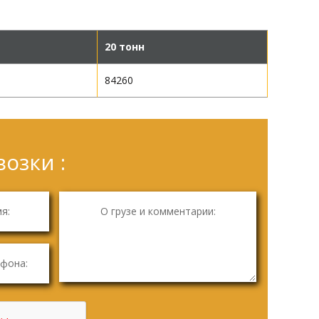
20 тонн
84260
озки :