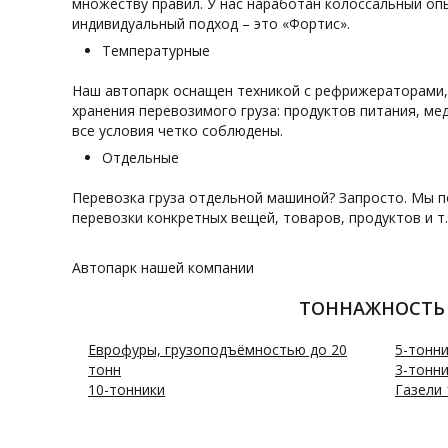
множеству правил. У нас наработан колоссальный оп
индивидуальный подход – это «Фортис».
Температурные
Наш автопарк оснащен техникой с рефрижераторами,
хранения перевозимого груза: продуктов питания, ме
все условия четко соблюдены.
Отдельные
Перевозка груза отдельной машиной? Запросто. Мы 
перевозки конкретных вещей, товаров, продуктов и т
Автопарк нашей компании
ТОННАЖНОСТЬ
Еврофуры, грузоподъёмностью до 20
5-тонн
тонн
3-тонн
10-тонники
Газели 