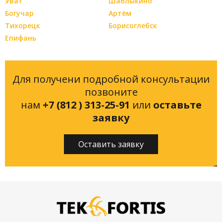
Уват
Шаблыкино
Богучар
Артём
Тихорецк
Борисоглебск
Епифань
Для получени подробной консультации
позвоните
нам
+7 (812 ) 313-25-91
или
оставьте
заявку
Оставить заявку