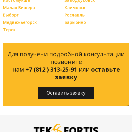
Костомукша
Заводоуковск
Малая Вишера
Климовск
Выборг
Рославль
Медвежьегорск
Барыбино
Терек
Для получени подробной консультации
позвоните
нам
+7 (812 ) 313-25-91
или
оставьте
заявку
Оставить заявку